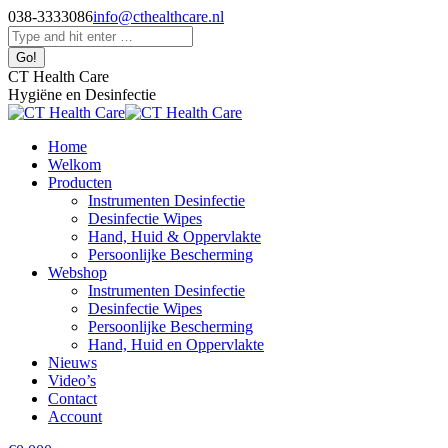
Skip
038-3333086
info@cthealthcare.nl
to
Facebook
Search:
content
page
opens
CT Health Care
in
Hygiëne en Desinfectie
new
window
Home
Welkom
Producten
Instrumenten Desinfectie
Desinfectie Wipes
Hand, Huid & Oppervlakte
Persoonlijke Bescherming
Webshop
Instrumenten Desinfectie
Desinfectie Wipes
Persoonlijke Bescherming
Hand, Huid en Oppervlakte
Nieuws
Video’s
Contact
Account