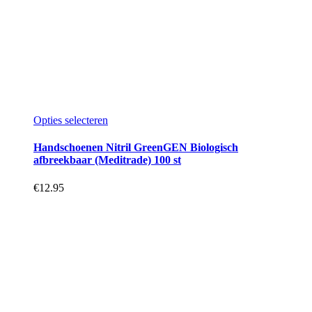
Dit
Opties selecteren
product
heeft
Handschoenen Nitril GreenGEN Biologisch
meerdere
afbreekbaar (Meditrade) 100 st
variaties.
Deze
€
12.95
optie
kan
gekozen
worden
op
de
productpagina