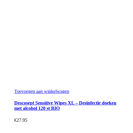
tot
kan
€57.95
gekozen
worden
op
de
productpagina
Toevoegen aan winkelwagen
Descosept Sensitive Wipes XL – Desinfectie doeken
met alcohol 120 st BIO
€
27.95