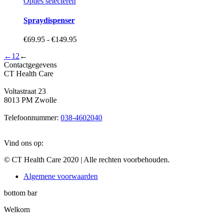
Dit
Opties selecteren
product
heeft
Spraydispenser
meerdere
variaties.
Prijsklasse:
€
69.95
-
€
149.95
Deze
€69.95
optie
←
1
2
←
tot
kan
Contactgegevens
€149.95
gekozen
CT Health Care
worden
op
Voltastraat 23
de
8013 PM Zwolle
productpagina
Telefoonnummer:
038-4602040
Vind ons op:
YouTube
Linkedin
Mail
© CT Health Care 2020 | Alle rechten voorbehouden.
page
page
page
Algemene voorwaarden
opens
opens
opens
in
in
in
bottom bar
new
new
new
window
window
window
Welkom