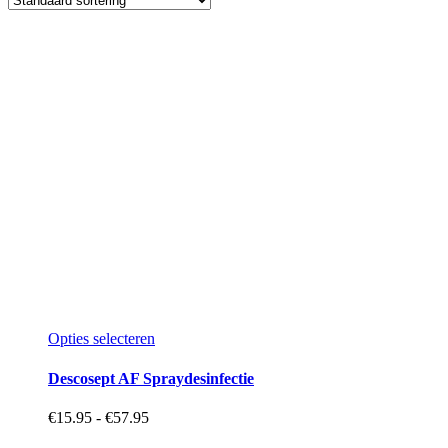
Dit
Opties selecteren
product
heeft
Descosept AF Spraydesinfectie
meerdere
variaties.
Prijsklasse:
€
15.95
-
€
57.95
Deze
€15.95
optie