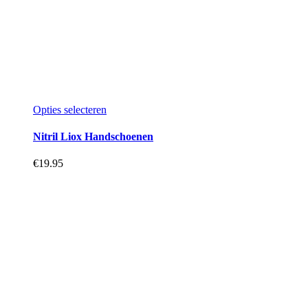
Dit
Opties selecteren
product
heeft
Nitril Liox Handschoenen
meerdere
variaties.
€
19.95
Deze
optie
kan
gekozen
worden
op
de
productpagina