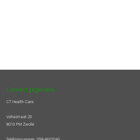
One System Basic
Contactgegevens
CT Health Care
Voltastraat 23
8013 PM Zwolle
Telefoonnummer:
038-4602040