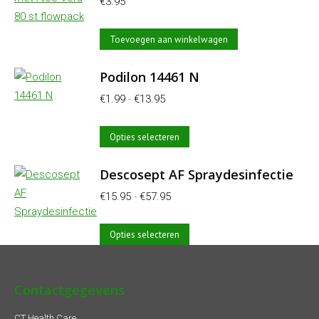
€
3.95
Toevoegen aan winkelwagen
Podilon 14461 N
Prijsklasse:
€
1.99
-
€
13.95
€1.99
Dit
tot
Opties selecteren
product
€13.95
heeft
Descosept AF Spraydesinfectie
meerdere
Prijsklasse:
€
15.95
-
€
57.95
variaties.
€15.95
Deze
Dit
tot
Opties selecteren
optie
product
€57.95
kan
heeft
gekozen
Contactgegevens
meerdere
worden
variaties.
CT Health Care