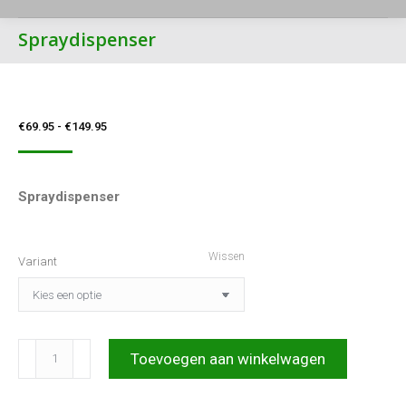
Spraydispenser
Prijsklasse:
€
69.95
-
€
149.95
€69.95
tot
Spraydispenser
€149.95
Wissen
Variant
Spraydispenser
Toevoegen aan winkelwagen
aantal