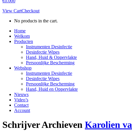
€
0.00
0
View Cart
Checkout
No products in the cart.
Home
Welkom
Producten
Instrumenten Desinfectie
Desinfectie Wipes
Hand, Huid & Oppervlakte
Persoonlijke Bescherming
Webshop
Instrumenten Desinfectie
Desinfectie Wipes
Persoonlijke Bescherming
Hand, Huid en Oppervlakte
Nieuws
Video’s
Contact
Account
Schrijver Archieven
Karolien va