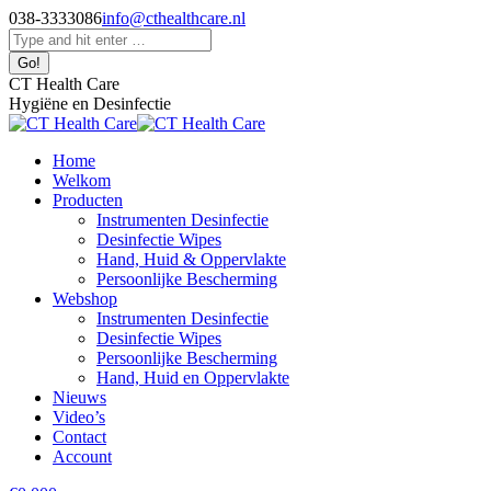
Skip
038-3333086
info@cthealthcare.nl
to
Facebook
Search:
content
page
opens
CT Health Care
in
Hygiëne en Desinfectie
new
window
Home
Welkom
Producten
Instrumenten Desinfectie
Desinfectie Wipes
Hand, Huid & Oppervlakte
Persoonlijke Bescherming
Webshop
Instrumenten Desinfectie
Desinfectie Wipes
Persoonlijke Bescherming
Hand, Huid en Oppervlakte
Nieuws
Video’s
Contact
Account