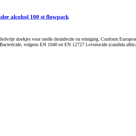
nder alcohol 100 st flowpack
olvrije doekjes voor snelle desinfectie en reiniging. Conform Europese 
l. Bactericide, volgens EN 1040 en EN 12727 Levurocide (candida albi