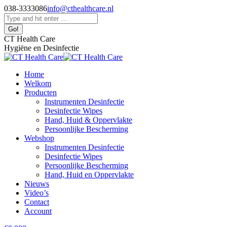
Skip
038-3333086
info@cthealthcare.nl
to
Facebook
Search:
content
page
opens
CT Health Care
in
Hygiëne en Desinfectie
new
window
Home
Welkom
Producten
Instrumenten Desinfectie
Desinfectie Wipes
Hand, Huid & Oppervlakte
Persoonlijke Bescherming
Webshop
Instrumenten Desinfectie
Desinfectie Wipes
Persoonlijke Bescherming
Hand, Huid en Oppervlakte
Nieuws
Video’s
Contact
Account