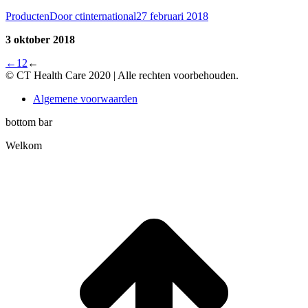
Producten
Door
ctinternational
27 februari 2018
3 oktober 2018
←
1
2
←
© CT Health Care 2020 | Alle rechten voorbehouden.
Algemene voorwaarden
bottom bar
Welkom
t
T