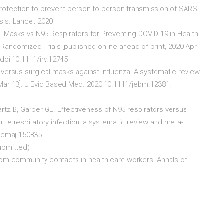
protection to prevent person-to-person transmission of SARS-
sis. Lancet 2020
 Masks vs N95 Respirators for Preventing COVID-19 in Health
andomized Trials [published online ahead of print, 2020 Apr
 doi:10.1111/irv.12745
rs versus surgical masks against influenza: A systematic review
 Mar 13]. J Evid Based Med. 2020;10.1111/jebm.12381.
tz B, Garber GE. Effectiveness of N95 respirators versus
ute respiratory infection: a systematic review and meta-
3/cmaj.150835.
ubmitted)
om community contacts in health care workers. Annals of