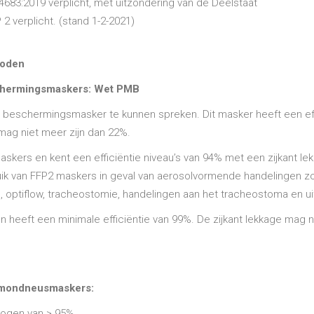
683:2019 verplicht, met uitzondering van de Deelstaat
2 verplicht. (stand 1-2-2021)
hoden
schermingsmaskers: Wet PMB
n beschermingsmasker te kunnen spreken. Dit masker heeft een effi
mag niet meer zijn dan 22%.
ers en kent een efficiëntie niveau’s van 94% met een zijkant lek
uik van FFP2 maskers in geval van aerosolvormende handelingen zo
 optiflow, tracheostomie, handelingen aan het tracheostoma en ui
eeft een minimale efficiëntie van 99%. De zijkant lekkage mag nie
e mondneusmaskers:
mogen van > 95%.