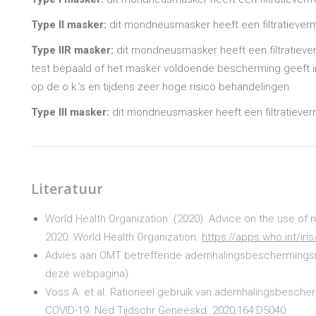
Type II masker:
dit mondneusmasker heeft een filtratieve
Type IIR masker:
dit mondneusmasker heeft een filtratiever
test bepaald of het masker voldoende bescherming geeft in
op de o.k.’s en tijdens zeer hoge risico behandelingen.
Type III masker:
dit mondneusmasker heeft een filtratieve
Literatuur
World Health Organization. (‎2020)‎. Advice on the use of
2020. World Health Organization.
https://apps.who.int/ir
Advies aan OMT betreffende ademhalingsbeschermingsm
deze webpagina).
Voss A. et al. Rationeel gebruik van ademhalingsbescher
COVID-19. Ned Tijdschr Geneeskd. 2020;164:D5040.