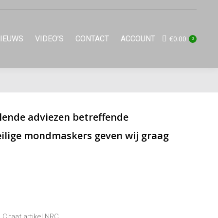
IEUWS
VIDEO’S
CONTACT
ACCOUNT
€
0.00
0
illende adviezen betreffende
eilige mondmaskers geven wij graag
Citaat artikel NRC