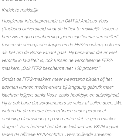
Kritiek te makkelijk
Hoogleraar infectiepreventie en OMT-lid Andreas Voss
(Radboud Universiteit) vindt de kritiek te makkelijk. Volgens
hem zijn er qua bescherming „geen significante verschillen”
tussen de chirurgische kapjes en de FFP2-maskers, ook niet
als het om de Britse variant gaat. Hij benadrukt dat er veel
verschil in kwaliteit is, ook tussen de verschillende FFP2-
maskers. „Ook FFP2 beschermt niet 100 procent.”
Omdat de FFP2-maskers meer weerstand bieden bij het
ademen kunnen medewerkers bij langdurig gebruik meer
klachten krijgen, denkt Voss, zoals hoofdpijn en duizeligheid.
Hij is ook bang dat zorgverleners ze vaker af zullen doen. „We
weten dat de meeste besmettingen onder personeel
onderling plaatsvinden, op momenten dat ze geen masker
dragen.” Voss betreurt het dat de leidraad van V&VN ingaat
tegen de officiële RIVM-richtlijn. „Verschillende adviezen