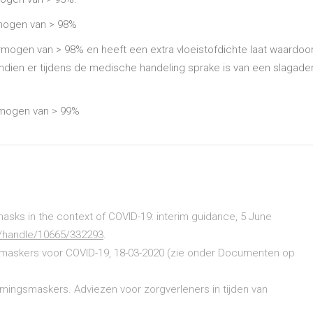
rmogen van > 98%
mogen van > 98% en heeft een extra vloeistofdichte laat waardoor 
dien er tijdens de medische handeling sprake is van een slagader
rmogen van > 99%
 masks in the context of COVID-19: interim guidance, 5 June
is/handle/10665/332293
.
askers voor COVID-19, 18-03-2020 (zie onder Documenten op
mingsmaskers. Adviezen voor zorgverleners in tijden van