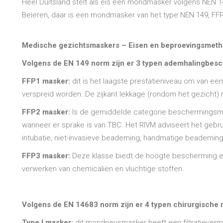
Heel Duitsland stelt als eis een mondmasker volgens NEN 14
Beieren, daar is een mondmasker van het type NEN 149, FFP 
Medische gezichtsmaskers – Eisen en beproevingsmet
Volgens de EN 149 norm zijn er 3 typen ademhalingbe
FFP1 masker:
dit is het laagste prestatieniveau om van ee
verspreid worden. De zijkant lekkage (rondom het gezicht) 
FFP2 masker:
Is de gemiddelde categorie beschermingsmask
wanneer er sprake is van TBC. Het RIVM adviseert het gebr
intubatie, niet-invasieve beademing, handmatige beademing,
FFP3 masker:
Deze klasse biedt de hoogte bescherming en h
verwerken van chemicaliën en vluchtige stoffen.
Volgens de EN 14683 norm zijn er 4 typen chirurgisch
Type I masker:
dit mondneusmasker heeft een filtratiever