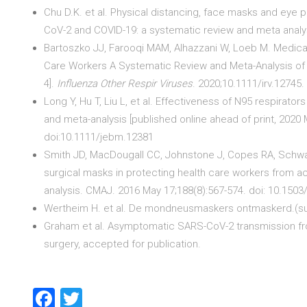
Chu D.K. et al. Physical distancing, face masks and eye 
CoV-2 and COVID-19: a systematic review and meta analy
Bartoszko JJ, Farooqi MAM, Alhazzani W, Loeb M. Medical
Care Workers A Systematic Review and Meta-Analysis of R
4].
Influenza Other Respir Viruses
. 2020;10.1111/irv.12745.
Long Y, Hu T, Liu L, et al. Effectiveness of N95 respirato
and meta-analysis [published online ahead of print, 2020
doi:10.1111/jebm.12381
Smith JD, MacDougall CC, Johnstone J, Copes RA, Schwar
surgical masks in protecting health care workers from ac
analysis. CMAJ. 2016 May 17;188(8):567-574. doi: 10.150
Wertheim H. et al. De mondneusmaskers ontmaskerd.(s
Graham et al. Asymptomatic SARS-CoV-2 transmission fr
surgery, accepted for publication.
Facebook
Twitter