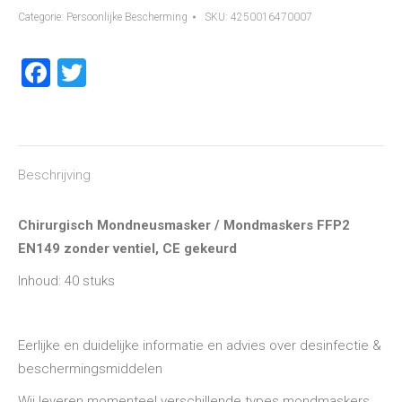
Mondmaskers
Categorie:
Persoonlijke Bescherming
SKU:
4250016470007
FFP2
Facebook
Twitter
EN149
zonder
ventiel,
CE
gekeurd
Beschrijving
-
40
Chirurgisch Mondneusmasker / Mondmaskers FFP2
stuks
EN149 zonder ventiel, CE gekeurd
aantal
Inhoud: 40 stuks
Eerlijke en duidelijke informatie en advies over desinfectie &
beschermingsmiddelen
Wij leveren momenteel verschillende types mondmaskers