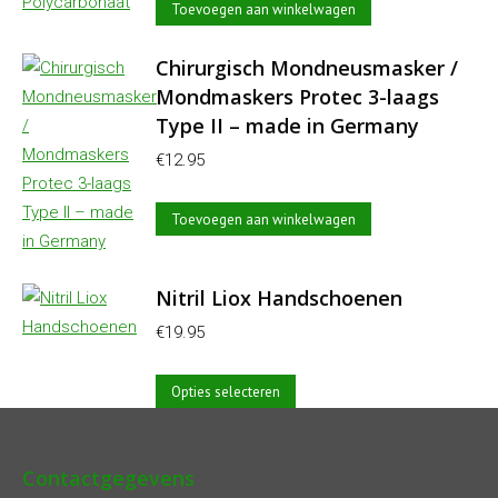
Toevoegen aan winkelwagen
Chirurgisch Mondneusmasker /
Mondmaskers Protec 3-laags
Type II – made in Germany
€
12.95
Toevoegen aan winkelwagen
Nitril Liox Handschoenen
€
19.95
Dit
Opties selecteren
product
heeft
Contactgegevens
meerdere